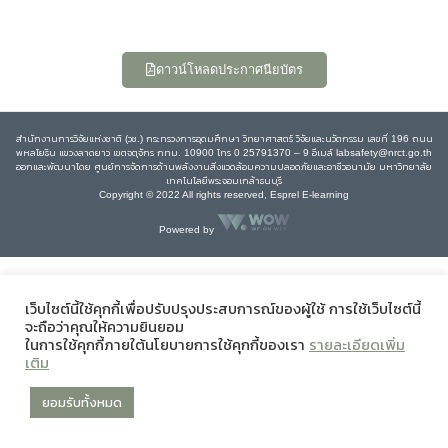
ดาวน์โหลดประกาศนียบัตร
สำนักงานการวิจัยแห่งชาติ (วช.) กระทรวงการอุดมศึกษา วิทยาศาสตร์ วิจัยและนวัตกรรม เลขที่ 196 ถนน
พหลโยธิน แขวงลาดยาว เขตจตุจักร กทม. 10900 โทร 0 25791370 – 9 อีเมล์ labsafety@nrct.go.th
ออกและพัฒนาโดย ศูนย์การจัดการด้านพลังงานสิ่งแวดล้อมความปลอดภัยและอาชีวอนามัย มหาวิทยาลัย
เทคโนโลยีพระจอมเกล้าธนบุรี
Copyright © 2022 All rights reserved, Esprel E-learning
Powered by
เว็บไซต์นี้ใช้คุกกี้เพื่อปรับปรุงประสบการณ์ของผู้ใช้ การใช้เว็บไซต์นี้
จะถือว่าคุณให้ความยินยอม
ในการใช้คุกกี้ภายใต้นโยบายการใช้คุกกี้ของเรา
รายละเอียดเพิ่ม
เติม
ยอมรับทั้งหมด