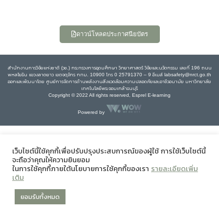
ดาวน์โหลดประกาศนียบัตร
สำนักงานการวิจัยแห่งชาติ (วช.) กระทรวงการอุดมศึกษา วิทยาศาสตร์ วิจัยและนวัตกรรม เลขที่ 196 ถนน
พหลโยธิน แขวงลาดยาว เขตจตุจักร กทม. 10900 โทร 0 25791370 – 9 อีเมล์ labsafety@nrct.go.th
ออกและพัฒนาโดย ศูนย์การจัดการด้านพลังงานสิ่งแวดล้อมความปลอดภัยและอาชีวอนามัย มหาวิทยาลัย
เทคโนโลยีพระจอมเกล้าธนบุรี
Copyright © 2022 All rights reserved, Esprel E-learning
Powered by
เว็บไซต์นี้ใช้คุกกี้เพื่อปรับปรุงประสบการณ์ของผู้ใช้ การใช้เว็บไซต์นี้
จะถือว่าคุณให้ความยินยอม
ในการใช้คุกกี้ภายใต้นโยบายการใช้คุกกี้ของเรา
รายละเอียดเพิ่ม
เติม
ยอมรับทั้งหมด