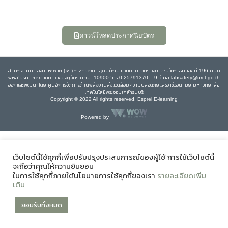
ดาวน์โหลดประกาศนียบัตร
สำนักงานการวิจัยแห่งชาติ (วช.) กระทรวงการอุดมศึกษา วิทยาศาสตร์ วิจัยและนวัตกรรม เลขที่ 196 ถนน
พหลโยธิน แขวงลาดยาว เขตจตุจักร กทม. 10900 โทร 0 25791370 – 9 อีเมล์ labsafety@nrct.go.th
ออกและพัฒนาโดย ศูนย์การจัดการด้านพลังงานสิ่งแวดล้อมความปลอดภัยและอาชีวอนามัย มหาวิทยาลัย
เทคโนโลยีพระจอมเกล้าธนบุรี
Copyright © 2022 All rights reserved, Esprel E-learning
Powered by
เว็บไซต์นี้ใช้คุกกี้เพื่อปรับปรุงประสบการณ์ของผู้ใช้ การใช้เว็บไซต์นี้
จะถือว่าคุณให้ความยินยอม
ในการใช้คุกกี้ภายใต้นโยบายการใช้คุกกี้ของเรา
รายละเอียดเพิ่ม
เติม
ยอมรับทั้งหมด