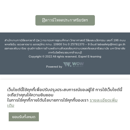
ดาวน์โหลดประกาศนียบัตร
สำนักงานการวิจัยแห่งชาติ (วช.) กระทรวงการอุดมศึกษา วิทยาศาสตร์ วิจัยและนวัตกรรม เลขที่ 196 ถนน
พหลโยธิน แขวงลาดยาว เขตจตุจักร กทม. 10900 โทร 0 25791370 – 9 อีเมล์ labsafety@nrct.go.th
ออกและพัฒนาโดย ศูนย์การจัดการด้านพลังงานสิ่งแวดล้อมความปลอดภัยและอาชีวอนามัย มหาวิทยาลัย
เทคโนโลยีพระจอมเกล้าธนบุรี
Copyright © 2022 All rights reserved, Esprel E-learning
Powered by
เว็บไซต์นี้ใช้คุกกี้เพื่อปรับปรุงประสบการณ์ของผู้ใช้ การใช้เว็บไซต์นี้
จะถือว่าคุณให้ความยินยอม
ในการใช้คุกกี้ภายใต้นโยบายการใช้คุกกี้ของเรา
รายละเอียดเพิ่ม
เติม
ยอมรับทั้งหมด