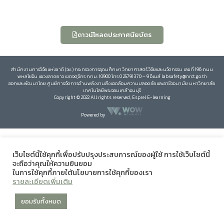
ดาวน์โหลดประกาศนียบัตร
สำนักงานการวิจัยแห่งชาติ (วช.) กระทรวงการอุดมศึกษา วิทยาศาสตร์ วิจัยและนวัตกรรม เลขที่ 196 ถนน
พหลโยธิน แขวงลาดยาว เขตจตุจักร กทม. 10900 โทร 0 25791370 – 9 อีเมล์ labsafety@nrct.go.th
ออกและพัฒนาโดย ศูนย์การจัดการด้านพลังงานสิ่งแวดล้อมความปลอดภัยและอาชีวอนามัย มหาวิทยาลัย
เทคโนโลยีพระจอมเกล้าธนบุรี
Copyright © 2022 All rights reserved, Esprel E-learning
Powered by
เว็บไซต์นี้ใช้คุกกี้เพื่อปรับปรุงประสบการณ์ของผู้ใช้ การใช้เว็บไซต์นี้
จะถือว่าคุณให้ความยินยอม
ในการใช้คุกกี้ภายใต้นโยบายการใช้คุกกี้ของเรา
รายละเอียดเพิ่มเติม
ยอมรับทั้งหมด