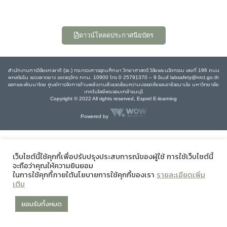
ดาวน์โหลดประกาศนียบัตร
สำนักงานการวิจัยแห่งชาติ (วช.) กระทรวงการอุดมศึกษา วิทยาศาสตร์ วิจัยและนวัตกรรม เลขที่ 196 ถนน
พหลโยธิน แขวงลาดยาว เขตจตุจักร กทม. 10900 โทร 0 25791370 – 9 อีเมล์ labsafety@nrct.go.th
ออกและพัฒนาโดย ศูนย์การจัดการด้านพลังงานสิ่งแวดล้อมความปลอดภัยและอาชีวอนามัย มหาวิทยาลัย
เทคโนโลยีพระจอมเกล้าธนบุรี
Copyright © 2022 All rights reserved, Esprel E-learning
Powered by
เว็บไซต์นี้ใช้คุกกี้เพื่อปรับปรุงประสบการณ์ของผู้ใช้ การใช้เว็บไซต์นี้
จะถือว่าคุณให้ความยินยอม
ในการใช้คุกกี้ภายใต้นโยบายการใช้คุกกี้ของเรา
รายละเอียดเพิ่ม
เติม
ยอมรับทั้งหมด