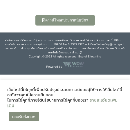
ดาวน์โหลดประกาศนียบัตร
สำนักงานการวิจัยแห่งชาติ (วช.) กระทรวงการอุดมศึกษา วิทยาศาสตร์ วิจัยและนวัตกรรม เลขที่ 196 ถนน
พหลโยธิน แขวงลาดยาว เขตจตุจักร กทม. 10900 โทร 0 25791370 – 9 อีเมล์ labsafety@nrct.go.th
ออกและพัฒนาโดย ศูนย์การจัดการด้านพลังงานสิ่งแวดล้อมความปลอดภัยและอาชีวอนามัย มหาวิทยาลัย
เทคโนโลยีพระจอมเกล้าธนบุรี
Copyright © 2022 All rights reserved, Esprel E-learning
Powered by
เว็บไซต์นี้ใช้คุกกี้เพื่อปรับปรุงประสบการณ์ของผู้ใช้ การใช้เว็บไซต์นี้
จะถือว่าคุณให้ความยินยอม
ในการใช้คุกกี้ภายใต้นโยบายการใช้คุกกี้ของเรา
รายละเอียดเพิ่ม
เติม
ยอมรับทั้งหมด