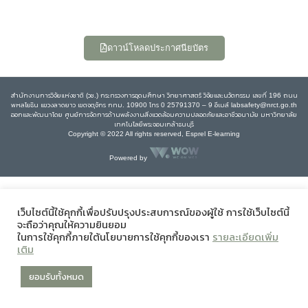
ดาวน์โหลดประกาศนียบัตร
สำนักงานการวิจัยแห่งชาติ (วช.) กระทรวงการอุดมศึกษา วิทยาศาสตร์ วิจัยและนวัตกรรม เลขที่ 196 ถนน
พหลโยธิน แขวงลาดยาว เขตจตุจักร กทม. 10900 โทร 0 25791370 – 9 อีเมล์ labsafety@nrct.go.th
ออกและพัฒนาโดย ศูนย์การจัดการด้านพลังงานสิ่งแวดล้อมความปลอดภัยและอาชีวอนามัย มหาวิทยาลัย
เทคโนโลยีพระจอมเกล้าธนบุรี
Copyright © 2022 All rights reserved, Esprel E-learning
Powered by
เว็บไซต์นี้ใช้คุกกี้เพื่อปรับปรุงประสบการณ์ของผู้ใช้ การใช้เว็บไซต์นี้
จะถือว่าคุณให้ความยินยอม
ในการใช้คุกกี้ภายใต้นโยบายการใช้คุกกี้ของเรา
รายละเอียดเพิ่ม
เติม
ยอมรับทั้งหมด