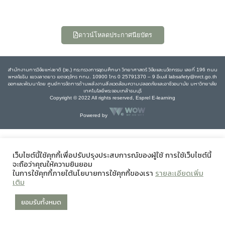
ดาวน์โหลดประกาศนียบัตร
สำนักงานการวิจัยแห่งชาติ (วช.) กระทรวงการอุดมศึกษา วิทยาศาสตร์ วิจัยและนวัตกรรม เลขที่ 196 ถนน
พหลโยธิน แขวงลาดยาว เขตจตุจักร กทม. 10900 โทร 0 25791370 – 9 อีเมล์ labsafety@nrct.go.th
ออกและพัฒนาโดย ศูนย์การจัดการด้านพลังงานสิ่งแวดล้อมความปลอดภัยและอาชีวอนามัย มหาวิทยาลัย
เทคโนโลยีพระจอมเกล้าธนบุรี
Copyright © 2022 All rights reserved, Esprel E-learning
Powered by
เว็บไซต์นี้ใช้คุกกี้เพื่อปรับปรุงประสบการณ์ของผู้ใช้ การใช้เว็บไซต์นี้
จะถือว่าคุณให้ความยินยอม
ในการใช้คุกกี้ภายใต้นโยบายการใช้คุกกี้ของเรา
รายละเอียดเพิ่ม
เติม
ยอมรับทั้งหมด