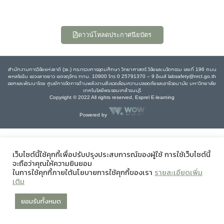
ดาวน์โหลดประกาศนียบัตร
สำนักงานการวิจัยแห่งชาติ (วช.) กระทรวงการอุดมศึกษา วิทยาศาสตร์ วิจัยและนวัตกรรม เลขที่ 196 ถนน
พหลโยธิน แขวงลาดยาว เขตจตุจักร กทม. 10900 โทร 0 25791370 – 9 อีเมล์ labsafety@nrct.go.th
ออกและพัฒนาโดย ศูนย์การจัดการด้านพลังงานสิ่งแวดล้อมความปลอดภัยและอาชีวอนามัย มหาวิทยาลัย
เทคโนโลยีพระจอมเกล้าธนบุรี
Copyright © 2022 All rights reserved, Esprel E-learning
Powered by
เว็บไซต์นี้ใช้คุกกี้เพื่อปรับปรุงประสบการณ์ของผู้ใช้ การใช้เว็บไซต์นี้
จะถือว่าคุณให้ความยินยอม
ในการใช้คุกกี้ภายใต้นโยบายการใช้คุกกี้ของเรา
รายละเอียดเพิ่ม
เติม
ยอมรับทั้งหมด