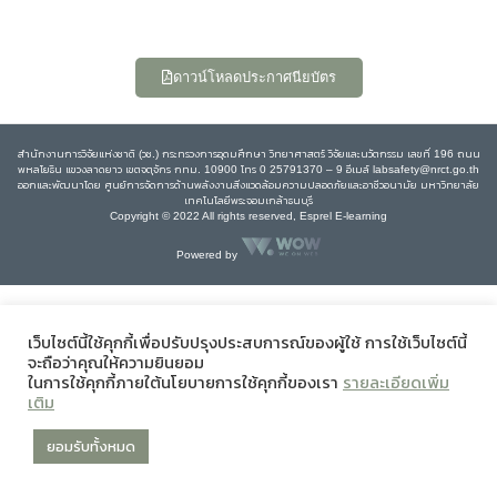
ดาวน์โหลดประกาศนียบัตร
สำนักงานการวิจัยแห่งชาติ (วช.) กระทรวงการอุดมศึกษา วิทยาศาสตร์ วิจัยและนวัตกรรม เลขที่ 196 ถนน
พหลโยธิน แขวงลาดยาว เขตจตุจักร กทม. 10900 โทร 0 25791370 – 9 อีเมล์ labsafety@nrct.go.th
ออกและพัฒนาโดย ศูนย์การจัดการด้านพลังงานสิ่งแวดล้อมความปลอดภัยและอาชีวอนามัย มหาวิทยาลัย
เทคโนโลยีพระจอมเกล้าธนบุรี
Copyright © 2022 All rights reserved, Esprel E-learning
Powered by
เว็บไซต์นี้ใช้คุกกี้เพื่อปรับปรุงประสบการณ์ของผู้ใช้ การใช้เว็บไซต์นี้
จะถือว่าคุณให้ความยินยอม
ในการใช้คุกกี้ภายใต้นโยบายการใช้คุกกี้ของเรา
รายละเอียดเพิ่ม
เติม
ยอมรับทั้งหมด