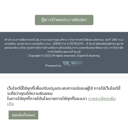
ดาวน์โหลดประกาศนียบัตร
สำนักงานการวิจัยแห่งชาติ (วช.) กระทรวงการอุดมศึกษา วิทยาศาสตร์ วิจัยและนวัตกรรม เลขที่ 196 ถนน
พหลโยธิน แขวงลาดยาว เขตจตุจักร กทม. 10900 โทร 0 25791370 – 9 อีเมล์ labsafety@nrct.go.th
ออกและพัฒนาโดย ศูนย์การจัดการด้านพลังงานสิ่งแวดล้อมความปลอดภัยและอาชีวอนามัย มหาวิทยาลัย
เทคโนโลยีพระจอมเกล้าธนบุรี
Copyright © 2022 All rights reserved, Esprel E-learning
Powered by
เว็บไซต์นี้ใช้คุกกี้เพื่อปรับปรุงประสบการณ์ของผู้ใช้ การใช้เว็บไซต์นี้
จะถือว่าคุณให้ความยินยอม
ในการใช้คุกกี้ภายใต้นโยบายการใช้คุกกี้ของเรา
รายละเอียดเพิ่ม
เติม
ยอมรับทั้งหมด