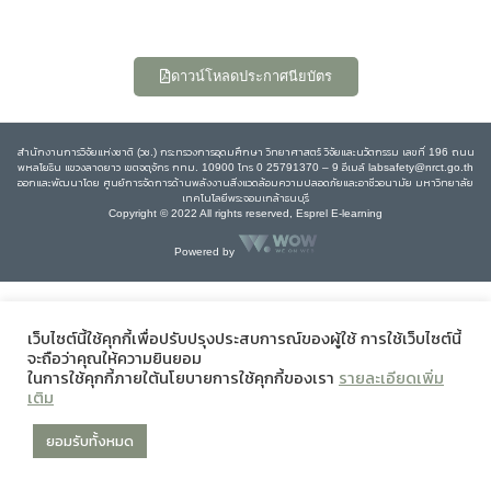
ดาวน์โหลดประกาศนียบัตร
สำนักงานการวิจัยแห่งชาติ (วช.) กระทรวงการอุดมศึกษา วิทยาศาสตร์ วิจัยและนวัตกรรม เลขที่ 196 ถนน
พหลโยธิน แขวงลาดยาว เขตจตุจักร กทม. 10900 โทร 0 25791370 – 9 อีเมล์ labsafety@nrct.go.th
ออกและพัฒนาโดย ศูนย์การจัดการด้านพลังงานสิ่งแวดล้อมความปลอดภัยและอาชีวอนามัย มหาวิทยาลัย
เทคโนโลยีพระจอมเกล้าธนบุรี
Copyright © 2022 All rights reserved, Esprel E-learning
Powered by
เว็บไซต์นี้ใช้คุกกี้เพื่อปรับปรุงประสบการณ์ของผู้ใช้ การใช้เว็บไซต์นี้
จะถือว่าคุณให้ความยินยอม
ในการใช้คุกกี้ภายใต้นโยบายการใช้คุกกี้ของเรา
รายละเอียดเพิ่ม
เติม
ยอมรับทั้งหมด