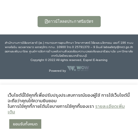
ดาวน์โหลดประกาศนียบัตร
สำนักงานการวิจัยแห่งชาติ (วช.) กระทรวงการอุดมศึกษา วิทยาศาสตร์ วิจัยและนวัตกรรม เลขที่ 196 ถนน
พหลโยธิน แขวงลาดยาว เขตจตุจักร กทม. 10900 โทร 0 25791370 – 9 อีเมล์ labsafety@nrct.go.th
ออกและพัฒนาโดย ศูนย์การจัดการด้านพลังงานสิ่งแวดล้อมความปลอดภัยและอาชีวอนามัย มหาวิทยาลัย
เทคโนโลยีพระจอมเกล้าธนบุรี
Copyright © 2022 All rights reserved, Esprel E-learning
Powered by
เว็บไซต์นี้ใช้คุกกี้เพื่อปรับปรุงประสบการณ์ของผู้ใช้ การใช้เว็บไซต์นี้
จะถือว่าคุณให้ความยินยอม
ในการใช้คุกกี้ภายใต้นโยบายการใช้คุกกี้ของเรา
รายละเอียดเพิ่ม
เติม
ยอมรับทั้งหมด