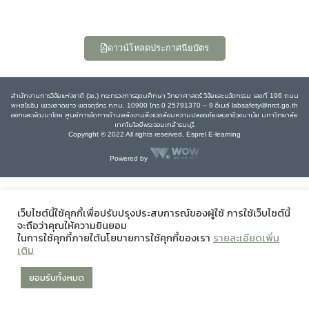
ดาวน์โหลดประกาศนียบัตร
สำนักงานการวิจัยแห่งชาติ (วช.) กระทรวงการอุดมศึกษา วิทยาศาสตร์ วิจัยและนวัตกรรม เลขที่ 196 ถนน
พหลโยธิน แขวงลาดยาว เขตจตุจักร กทม. 10900 โทร 0 25791370 – 9 อีเมล์ labsafety@nrct.go.th
ออกและพัฒนาโดย ศูนย์การจัดการด้านพลังงานสิ่งแวดล้อมความปลอดภัยและอาชีวอนามัย มหาวิทยาลัย
เทคโนโลยีพระจอมเกล้าธนบุรี
Copyright © 2022 All rights reserved, Esprel E-learning
Powered by
เว็บไซต์นี้ใช้คุกกี้เพื่อปรับปรุงประสบการณ์ของผู้ใช้ การใช้เว็บไซต์นี้
จะถือว่าคุณให้ความยินยอม
ในการใช้คุกกี้ภายใต้นโยบายการใช้คุกกี้ของเรา
รายละเอียดเพิ่ม
เติม
ยอมรับทั้งหมด