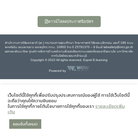
ดาวน์โหลดประกาศนียบัตร
สำนักงานการวิจัยแห่งชาติ (วช.) กระทรวงการอุดมศึกษา วิทยาศาสตร์ วิจัยและนวัตกรรม เลขที่ 196 ถนน
พหลโยธิน แขวงลาดยาว เขตจตุจักร กทม. 10900 โทร 0 25791370 – 9 อีเมล์ labsafety@nrct.go.th
ออกและพัฒนาโดย ศูนย์การจัดการด้านพลังงานสิ่งแวดล้อมความปลอดภัยและอาชีวอนามัย มหาวิทยาลัย
เทคโนโลยีพระจอมเกล้าธนบุรี
Copyright © 2022 All rights reserved, Esprel E-learning
Powered by
เว็บไซต์นี้ใช้คุกกี้เพื่อปรับปรุงประสบการณ์ของผู้ใช้ การใช้เว็บไซต์นี้
จะถือว่าคุณให้ความยินยอม
ในการใช้คุกกี้ภายใต้นโยบายการใช้คุกกี้ของเรา
รายละเอียดเพิ่ม
เติม
ยอมรับทั้งหมด