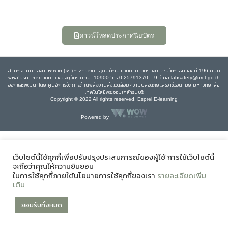
ดาวน์โหลดประกาศนียบัตร
สำนักงานการวิจัยแห่งชาติ (วช.) กระทรวงการอุดมศึกษา วิทยาศาสตร์ วิจัยและนวัตกรรม เลขที่ 196 ถนน
พหลโยธิน แขวงลาดยาว เขตจตุจักร กทม. 10900 โทร 0 25791370 – 9 อีเมล์ labsafety@nrct.go.th
ออกและพัฒนาโดย ศูนย์การจัดการด้านพลังงานสิ่งแวดล้อมความปลอดภัยและอาชีวอนามัย มหาวิทยาลัย
เทคโนโลยีพระจอมเกล้าธนบุรี
Copyright © 2022 All rights reserved, Esprel E-learning
Powered by
เว็บไซต์นี้ใช้คุกกี้เพื่อปรับปรุงประสบการณ์ของผู้ใช้ การใช้เว็บไซต์นี้
จะถือว่าคุณให้ความยินยอม
ในการใช้คุกกี้ภายใต้นโยบายการใช้คุกกี้ของเรา
รายละเอียดเพิ่ม
เติม
ยอมรับทั้งหมด