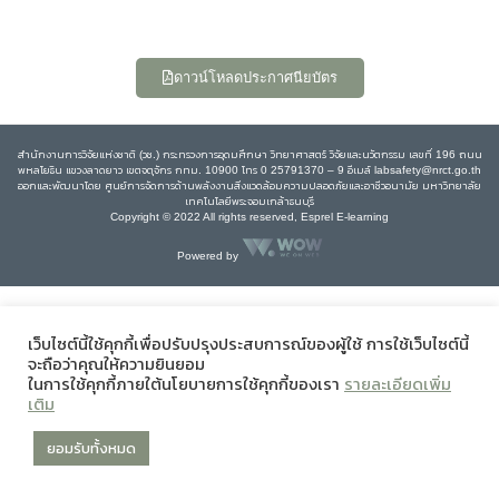
ดาวน์โหลดประกาศนียบัตร
สำนักงานการวิจัยแห่งชาติ (วช.) กระทรวงการอุดมศึกษา วิทยาศาสตร์ วิจัยและนวัตกรรม เลขที่ 196 ถนน
พหลโยธิน แขวงลาดยาว เขตจตุจักร กทม. 10900 โทร 0 25791370 – 9 อีเมล์ labsafety@nrct.go.th
ออกและพัฒนาโดย ศูนย์การจัดการด้านพลังงานสิ่งแวดล้อมความปลอดภัยและอาชีวอนามัย มหาวิทยาลัย
เทคโนโลยีพระจอมเกล้าธนบุรี
Copyright © 2022 All rights reserved, Esprel E-learning
Powered by
เว็บไซต์นี้ใช้คุกกี้เพื่อปรับปรุงประสบการณ์ของผู้ใช้ การใช้เว็บไซต์นี้
จะถือว่าคุณให้ความยินยอม
ในการใช้คุกกี้ภายใต้นโยบายการใช้คุกกี้ของเรา
รายละเอียดเพิ่ม
เติม
ยอมรับทั้งหมด