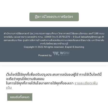
ดาวน์โหลดประกาศนียบัตร
สำนักงานการวิจัยแห่งชาติ (วช.) กระทรวงการอุดมศึกษา วิทยาศาสตร์ วิจัยและนวัตกรรม เลขที่ 196 ถนน
พหลโยธิน แขวงลาดยาว เขตจตุจักร กทม. 10900 โทร 0 25791370 – 9 อีเมล์ labsafety@nrct.go.th
ออกและพัฒนาโดย ศูนย์การจัดการด้านพลังงานสิ่งแวดล้อมความปลอดภัยและอาชีวอนามัย มหาวิทยาลัย
เทคโนโลยีพระจอมเกล้าธนบุรี
Copyright © 2022 All rights reserved, Esprel E-learning
Powered by
เว็บไซต์นี้ใช้คุกกี้เพื่อปรับปรุงประสบการณ์ของผู้ใช้ การใช้เว็บไซต์นี้
จะถือว่าคุณให้ความยินยอม
ในการใช้คุกกี้ภายใต้นโยบายการใช้คุกกี้ของเรา
รายละเอียดเพิ่ม
เติม
ยอมรับทั้งหมด