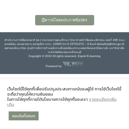
ดาวน์โหลดประกาศนียบัตร
สำนักงานการวิจัยแห่งชาติ (วช.) กระทรวงการอุดมศึกษา วิทยาศาสตร์ วิจัยและนวัตกรรม เลขที่ 196 ถนน
พหลโยธิน แขวงลาดยาว เขตจตุจักร กทม. 10900 โทร 0 25791370 – 9 อีเมล์ labsafety@nrct.go.th
ออกและพัฒนาโดย ศูนย์การจัดการด้านพลังงานสิ่งแวดล้อมความปลอดภัยและอาชีวอนามัย มหาวิทยาลัย
เทคโนโลยีพระจอมเกล้าธนบุรี
Copyright © 2022 All rights reserved, Esprel E-learning
Powered by
เว็บไซต์นี้ใช้คุกกี้เพื่อปรับปรุงประสบการณ์ของผู้ใช้ การใช้เว็บไซต์นี้
จะถือว่าคุณให้ความยินยอม
ในการใช้คุกกี้ภายใต้นโยบายการใช้คุกกี้ของเรา
รายละเอียดเพิ่ม
เติม
ยอมรับทั้งหมด