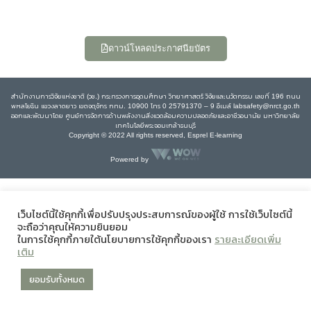
ดาวน์โหลดประกาศนียบัตร
สำนักงานการวิจัยแห่งชาติ (วช.) กระทรวงการอุดมศึกษา วิทยาศาสตร์ วิจัยและนวัตกรรม เลขที่ 196 ถนน
พหลโยธิน แขวงลาดยาว เขตจตุจักร กทม. 10900 โทร 0 25791370 – 9 อีเมล์ labsafety@nrct.go.th
ออกและพัฒนาโดย ศูนย์การจัดการด้านพลังงานสิ่งแวดล้อมความปลอดภัยและอาชีวอนามัย มหาวิทยาลัย
เทคโนโลยีพระจอมเกล้าธนบุรี
Copyright © 2022 All rights reserved, Esprel E-learning
Powered by
เว็บไซต์นี้ใช้คุกกี้เพื่อปรับปรุงประสบการณ์ของผู้ใช้ การใช้เว็บไซต์นี้
จะถือว่าคุณให้ความยินยอม
ในการใช้คุกกี้ภายใต้นโยบายการใช้คุกกี้ของเรา
รายละเอียดเพิ่ม
เติม
ยอมรับทั้งหมด