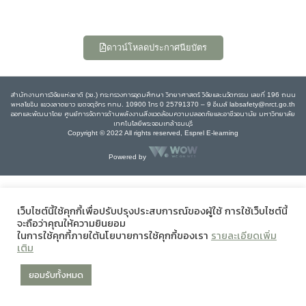
ดาวน์โหลดประกาศนียบัตร
สำนักงานการวิจัยแห่งชาติ (วช.) กระทรวงการอุดมศึกษา วิทยาศาสตร์ วิจัยและนวัตกรรม เลขที่ 196 ถนน
พหลโยธิน แขวงลาดยาว เขตจตุจักร กทม. 10900 โทร 0 25791370 – 9 อีเมล์ labsafety@nrct.go.th
ออกและพัฒนาโดย ศูนย์การจัดการด้านพลังงานสิ่งแวดล้อมความปลอดภัยและอาชีวอนามัย มหาวิทยาลัย
เทคโนโลยีพระจอมเกล้าธนบุรี
Copyright © 2022 All rights reserved, Esprel E-learning
Powered by
เว็บไซต์นี้ใช้คุกกี้เพื่อปรับปรุงประสบการณ์ของผู้ใช้ การใช้เว็บไซต์นี้
จะถือว่าคุณให้ความยินยอม
ในการใช้คุกกี้ภายใต้นโยบายการใช้คุกกี้ของเรา
รายละเอียดเพิ่ม
เติม
ยอมรับทั้งหมด