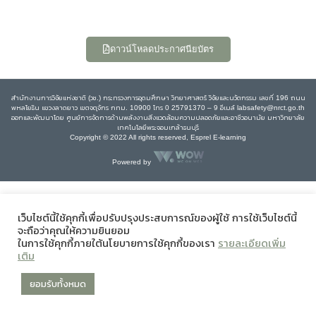
ดาวน์โหลดประกาศนียบัตร
สำนักงานการวิจัยแห่งชาติ (วช.) กระทรวงการอุดมศึกษา วิทยาศาสตร์ วิจัยและนวัตกรรม เลขที่ 196 ถนน
พหลโยธิน แขวงลาดยาว เขตจตุจักร กทม. 10900 โทร 0 25791370 – 9 อีเมล์ labsafety@nrct.go.th
ออกและพัฒนาโดย ศูนย์การจัดการด้านพลังงานสิ่งแวดล้อมความปลอดภัยและอาชีวอนามัย มหาวิทยาลัย
เทคโนโลยีพระจอมเกล้าธนบุรี
Copyright © 2022 All rights reserved, Esprel E-learning
Powered by
เว็บไซต์นี้ใช้คุกกี้เพื่อปรับปรุงประสบการณ์ของผู้ใช้ การใช้เว็บไซต์นี้
จะถือว่าคุณให้ความยินยอม
ในการใช้คุกกี้ภายใต้นโยบายการใช้คุกกี้ของเรา
รายละเอียดเพิ่ม
เติม
ยอมรับทั้งหมด