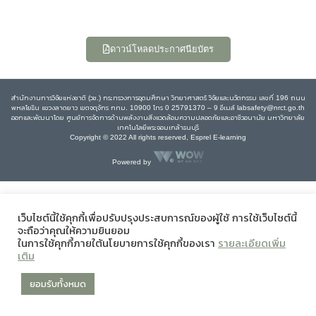
ดาวน์โหลดประกาศนียบัตร
สำนักงานการวิจัยแห่งชาติ (วช.) กระทรวงการอุดมศึกษา วิทยาศาสตร์ วิจัยและนวัตกรรม เลขที่ 196 ถนน
พหลโยธิน แขวงลาดยาว เขตจตุจักร กทม. 10900 โทร 0 25791370 – 9 อีเมล์ labsafety@nrct.go.th
ออกและพัฒนาโดย ศูนย์การจัดการด้านพลังงานสิ่งแวดล้อมความปลอดภัยและอาชีวอนามัย มหาวิทยาลัย
เทคโนโลยีพระจอมเกล้าธนบุรี
Copyright © 2022 All rights reserved, Esprel E-learning
Powered by
เว็บไซต์นี้ใช้คุกกี้เพื่อปรับปรุงประสบการณ์ของผู้ใช้ การใช้เว็บไซต์นี้
จะถือว่าคุณให้ความยินยอม
ในการใช้คุกกี้ภายใต้นโยบายการใช้คุกกี้ของเรา
รายละเอียดเพิ่ม
เติม
ยอมรับทั้งหมด