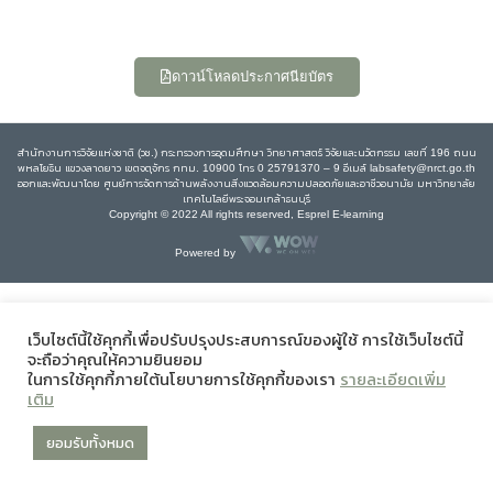
ดาวน์โหลดประกาศนียบัตร
สำนักงานการวิจัยแห่งชาติ (วช.) กระทรวงการอุดมศึกษา วิทยาศาสตร์ วิจัยและนวัตกรรม เลขที่ 196 ถนน
พหลโยธิน แขวงลาดยาว เขตจตุจักร กทม. 10900 โทร 0 25791370 – 9 อีเมล์ labsafety@nrct.go.th
ออกและพัฒนาโดย ศูนย์การจัดการด้านพลังงานสิ่งแวดล้อมความปลอดภัยและอาชีวอนามัย มหาวิทยาลัย
เทคโนโลยีพระจอมเกล้าธนบุรี
Copyright © 2022 All rights reserved, Esprel E-learning
Powered by
เว็บไซต์นี้ใช้คุกกี้เพื่อปรับปรุงประสบการณ์ของผู้ใช้ การใช้เว็บไซต์นี้
จะถือว่าคุณให้ความยินยอม
ในการใช้คุกกี้ภายใต้นโยบายการใช้คุกกี้ของเรา
รายละเอียดเพิ่ม
เติม
ยอมรับทั้งหมด