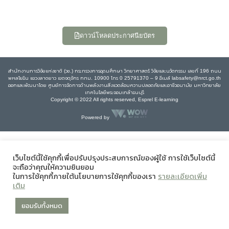
ดาวน์โหลดประกาศนียบัตร
สำนักงานการวิจัยแห่งชาติ (วช.) กระทรวงการอุดมศึกษา วิทยาศาสตร์ วิจัยและนวัตกรรม เลขที่ 196 ถนน
พหลโยธิน แขวงลาดยาว เขตจตุจักร กทม. 10900 โทร 0 25791370 – 9 อีเมล์ labsafety@nrct.go.th
ออกและพัฒนาโดย ศูนย์การจัดการด้านพลังงานสิ่งแวดล้อมความปลอดภัยและอาชีวอนามัย มหาวิทยาลัย
เทคโนโลยีพระจอมเกล้าธนบุรี
Copyright © 2022 All rights reserved, Esprel E-learning
Powered by
เว็บไซต์นี้ใช้คุกกี้เพื่อปรับปรุงประสบการณ์ของผู้ใช้ การใช้เว็บไซต์นี้
จะถือว่าคุณให้ความยินยอม
ในการใช้คุกกี้ภายใต้นโยบายการใช้คุกกี้ของเรา
รายละเอียดเพิ่ม
เติม
ยอมรับทั้งหมด