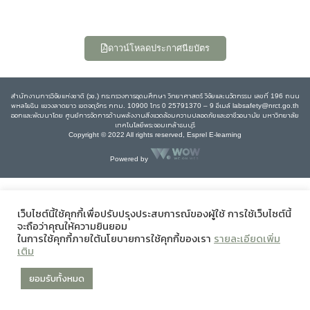
ดาวน์โหลดประกาศนียบัตร
สำนักงานการวิจัยแห่งชาติ (วช.) กระทรวงการอุดมศึกษา วิทยาศาสตร์ วิจัยและนวัตกรรม เลขที่ 196 ถนน
พหลโยธิน แขวงลาดยาว เขตจตุจักร กทม. 10900 โทร 0 25791370 – 9 อีเมล์ labsafety@nrct.go.th
ออกและพัฒนาโดย ศูนย์การจัดการด้านพลังงานสิ่งแวดล้อมความปลอดภัยและอาชีวอนามัย มหาวิทยาลัย
เทคโนโลยีพระจอมเกล้าธนบุรี
Copyright © 2022 All rights reserved, Esprel E-learning
Powered by
เว็บไซต์นี้ใช้คุกกี้เพื่อปรับปรุงประสบการณ์ของผู้ใช้ การใช้เว็บไซต์นี้
จะถือว่าคุณให้ความยินยอม
ในการใช้คุกกี้ภายใต้นโยบายการใช้คุกกี้ของเรา
รายละเอียดเพิ่ม
เติม
ยอมรับทั้งหมด