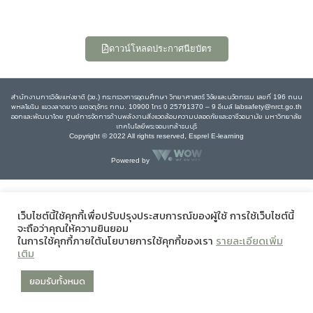
ดาวน์โหลดประกาศนียบัตร
สำนักงานการวิจัยแห่งชาติ (วช.) กระทรวงการอุดมศึกษา วิทยาศาสตร์ วิจัยและนวัตกรรม เลขที่ 196 ถนน
พหลโยธิน แขวงลาดยาว เขตจตุจักร กทม. 10900 โทร 0 25791370 – 9 อีเมล์ labsafety@nrct.go.th
ออกและพัฒนาโดย ศูนย์การจัดการด้านพลังงานสิ่งแวดล้อมความปลอดภัยและอาชีวอนามัย มหาวิทยาลัย
เทคโนโลยีพระจอมเกล้าธนบุรี
Copyright © 2022 All rights reserved, Esprel E-learning
Powered by
เว็บไซต์นี้ใช้คุกกี้เพื่อปรับปรุงประสบการณ์ของผู้ใช้ การใช้เว็บไซต์นี้
จะถือว่าคุณให้ความยินยอม
ในการใช้คุกกี้ภายใต้นโยบายการใช้คุกกี้ของเรา
รายละเอียดเพิ่ม
เติม
ยอมรับทั้งหมด