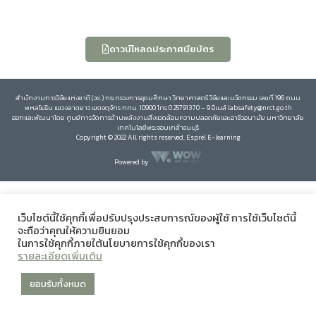
ดาวน์โหลดประกาศนียบัตร
สำนักงานการวิจัยแห่งชาติ (วช.) กระทรวงการอุดมศึกษา วิทยาศาสตร์ วิจัยและนวัตกรรม เลขที่ 196 ถนน
พหลโยธิน แขวงลาดยาว เขตจตุจักร กทม. 10900 โทร 0 25791370 – 9 อีเมล์ labsafety@nrct.go.th
ออกและพัฒนาโดย ศูนย์การจัดการด้านพลังงานสิ่งแวดล้อมความปลอดภัยและอาชีวอนามัย มหาวิทยาลัย
เทคโนโลยีพระจอมเกล้าธนบุรี
Copyright © 2022 All rights reserved, Esprel E-learning
Powered by
เว็บไซต์นี้ใช้คุกกี้เพื่อปรับปรุงประสบการณ์ของผู้ใช้ การใช้เว็บไซต์นี้
จะถือว่าคุณให้ความยินยอม
ในการใช้คุกกี้ภายใต้นโยบายการใช้คุกกี้ของเรา
รายละเอียดเพิ่มเติม
ยอมรับทั้งหมด