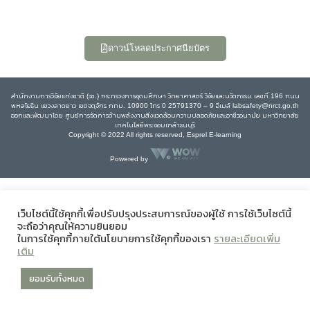
ดาวน์โหลดประกาศนียบัตร
สำนักงานการวิจัยแห่งชาติ (วช.) กระทรวงการอุดมศึกษา วิทยาศาสตร์ วิจัยและนวัตกรรม เลขที่ 196 ถนน
พหลโยธิน แขวงลาดยาว เขตจตุจักร กทม. 10900 โทร 0 25791370 – 9 อีเมล์ labsafety@nrct.go.th
ออกและพัฒนาโดย ศูนย์การจัดการด้านพลังงานสิ่งแวดล้อมความปลอดภัยและอาชีวอนามัย มหาวิทยาลัย
เทคโนโลยีพระจอมเกล้าธนบุรี
Copyright © 2022 All rights reserved, Esprel E-learning
Powered by
เว็บไซต์นี้ใช้คุกกี้เพื่อปรับปรุงประสบการณ์ของผู้ใช้ การใช้เว็บไซต์นี้
จะถือว่าคุณให้ความยินยอม
ในการใช้คุกกี้ภายใต้นโยบายการใช้คุกกี้ของเรา
รายละเอียดเพิ่ม
เติม
ยอมรับทั้งหมด