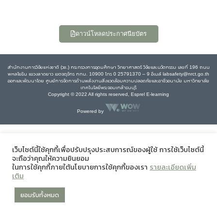
ดาวน์โหลดประกาศนียบัตร
สำนักงานการวิจัยแห่งชาติ (วช.) กระทรวงการอุดมศึกษา วิทยาศาสตร์ วิจัยและนวัตกรรม เลขที่ 196 ถนน
พหลโยธิน แขวงลาดยาว เขตจตุจักร กทม. 10900 โทร 0 25791370 – 9 อีเมล์ labsafety@nrct.go.th
ออกและพัฒนาโดย ศูนย์การจัดการด้านพลังงานสิ่งแวดล้อมความปลอดภัยและอาชีวอนามัย มหาวิทยาลัย
เทคโนโลยีพระจอมเกล้าธนบุรี
Copyright © 2022 All rights reserved, Esprel E-learning
Powered by
เว็บไซต์นี้ใช้คุกกี้เพื่อปรับปรุงประสบการณ์ของผู้ใช้ การใช้เว็บไซต์นี้
จะถือว่าคุณให้ความยินยอม
ในการใช้คุกกี้ภายใต้นโยบายการใช้คุกกี้ของเรา
รายละเอียดเพิ่ม
เติม
ยอมรับทั้งหมด