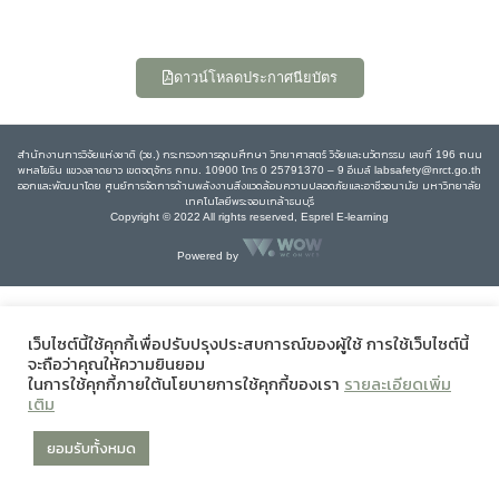
ดาวน์โหลดประกาศนียบัตร
สำนักงานการวิจัยแห่งชาติ (วช.) กระทรวงการอุดมศึกษา วิทยาศาสตร์ วิจัยและนวัตกรรม เลขที่ 196 ถนน
พหลโยธิน แขวงลาดยาว เขตจตุจักร กทม. 10900 โทร 0 25791370 – 9 อีเมล์ labsafety@nrct.go.th
ออกและพัฒนาโดย ศูนย์การจัดการด้านพลังงานสิ่งแวดล้อมความปลอดภัยและอาชีวอนามัย มหาวิทยาลัย
เทคโนโลยีพระจอมเกล้าธนบุรี
Copyright © 2022 All rights reserved, Esprel E-learning
Powered by
เว็บไซต์นี้ใช้คุกกี้เพื่อปรับปรุงประสบการณ์ของผู้ใช้ การใช้เว็บไซต์นี้
จะถือว่าคุณให้ความยินยอม
ในการใช้คุกกี้ภายใต้นโยบายการใช้คุกกี้ของเรา
รายละเอียดเพิ่ม
เติม
ยอมรับทั้งหมด