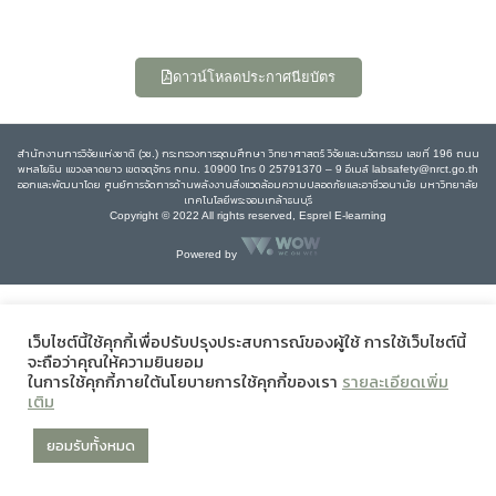
ดาวน์โหลดประกาศนียบัตร
สำนักงานการวิจัยแห่งชาติ (วช.) กระทรวงการอุดมศึกษา วิทยาศาสตร์ วิจัยและนวัตกรรม เลขที่ 196 ถนน
พหลโยธิน แขวงลาดยาว เขตจตุจักร กทม. 10900 โทร 0 25791370 – 9 อีเมล์ labsafety@nrct.go.th
ออกและพัฒนาโดย ศูนย์การจัดการด้านพลังงานสิ่งแวดล้อมความปลอดภัยและอาชีวอนามัย มหาวิทยาลัย
เทคโนโลยีพระจอมเกล้าธนบุรี
Copyright © 2022 All rights reserved, Esprel E-learning
Powered by
เว็บไซต์นี้ใช้คุกกี้เพื่อปรับปรุงประสบการณ์ของผู้ใช้ การใช้เว็บไซต์นี้
จะถือว่าคุณให้ความยินยอม
ในการใช้คุกกี้ภายใต้นโยบายการใช้คุกกี้ของเรา
รายละเอียดเพิ่ม
เติม
ยอมรับทั้งหมด