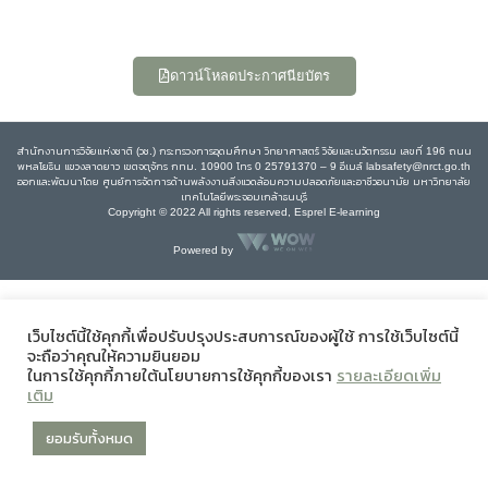
ดาวน์โหลดประกาศนียบัตร
สำนักงานการวิจัยแห่งชาติ (วช.) กระทรวงการอุดมศึกษา วิทยาศาสตร์ วิจัยและนวัตกรรม เลขที่ 196 ถนน
พหลโยธิน แขวงลาดยาว เขตจตุจักร กทม. 10900 โทร 0 25791370 – 9 อีเมล์ labsafety@nrct.go.th
ออกและพัฒนาโดย ศูนย์การจัดการด้านพลังงานสิ่งแวดล้อมความปลอดภัยและอาชีวอนามัย มหาวิทยาลัย
เทคโนโลยีพระจอมเกล้าธนบุรี
Copyright © 2022 All rights reserved, Esprel E-learning
Powered by
เว็บไซต์นี้ใช้คุกกี้เพื่อปรับปรุงประสบการณ์ของผู้ใช้ การใช้เว็บไซต์นี้
จะถือว่าคุณให้ความยินยอม
ในการใช้คุกกี้ภายใต้นโยบายการใช้คุกกี้ของเรา
รายละเอียดเพิ่ม
เติม
ยอมรับทั้งหมด