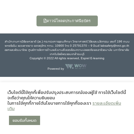
ดาวน์โหลดประกาศนียบัตร
สำนักงานการวิจัยแห่งชาติ (วช.) กระทรวงการอุดมศึกษา วิทยาศาสตร์ วิจัยและนวัตกรรม เลขที่ 196 ถนน
พหลโยธิน แขวงลาดยาว เขตจตุจักร กทม. 10900 โทร 0 25791370 – 9 อีเมล์ labsafety@nrct.go.th
ออกและพัฒนาโดย ศูนย์การจัดการด้านพลังงานสิ่งแวดล้อมความปลอดภัยและอาชีวอนามัย มหาวิทยาลัย
เทคโนโลยีพระจอมเกล้าธนบุรี
Copyright © 2022 All rights reserved, Esprel E-learning
Powered by
เว็บไซต์นี้ใช้คุกกี้เพื่อปรับปรุงประสบการณ์ของผู้ใช้ การใช้เว็บไซต์นี้
จะถือว่าคุณให้ความยินยอม
ในการใช้คุกกี้ภายใต้นโยบายการใช้คุกกี้ของเรา
รายละเอียดเพิ่ม
เติม
ยอมรับทั้งหมด