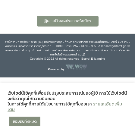
ดาวน์โหลดประกาศนียบัตร
สำนักงานการวิจัยแห่งชาติ (วช.) กระทรวงการอุดมศึกษา วิทยาศาสตร์ วิจัยและนวัตกรรม เลขที่ 196 ถนน
พหลโยธิน แขวงลาดยาว เขตจตุจักร กทม. 10900 โทร 0 25791370 – 9 อีเมล์ labsafety@nrct.go.th
ออกและพัฒนาโดย ศูนย์การจัดการด้านพลังงานสิ่งแวดล้อมความปลอดภัยและอาชีวอนามัย มหาวิทยาลัย
เทคโนโลยีพระจอมเกล้าธนบุรี
Copyright © 2022 All rights reserved, Esprel E-learning
Powered by
เว็บไซต์นี้ใช้คุกกี้เพื่อปรับปรุงประสบการณ์ของผู้ใช้ การใช้เว็บไซต์นี้
จะถือว่าคุณให้ความยินยอม
ในการใช้คุกกี้ภายใต้นโยบายการใช้คุกกี้ของเรา
รายละเอียดเพิ่ม
เติม
ยอมรับทั้งหมด