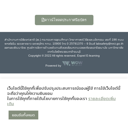
ดาวน์โหลดประกาศนียบัตร
สำนักงานการวิจัยแห่งชาติ (วช.) กระทรวงการอุดมศึกษา วิทยาศาสตร์ วิจัยและนวัตกรรม เลขที่ 196 ถนน
พหลโยธิน แขวงลาดยาว เขตจตุจักร กทม. 10900 โทร 0 25791370 – 9 อีเมล์ labsafety@nrct.go.th
ออกและพัฒนาโดย ศูนย์การจัดการด้านพลังงานสิ่งแวดล้อมความปลอดภัยและอาชีวอนามัย มหาวิทยาลัย
เทคโนโลยีพระจอมเกล้าธนบุรี
Copyright © 2022 All rights reserved, Esprel E-learning
Powered by
เว็บไซต์นี้ใช้คุกกี้เพื่อปรับปรุงประสบการณ์ของผู้ใช้ การใช้เว็บไซต์นี้
จะถือว่าคุณให้ความยินยอม
ในการใช้คุกกี้ภายใต้นโยบายการใช้คุกกี้ของเรา
รายละเอียดเพิ่ม
เติม
ยอมรับทั้งหมด