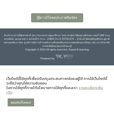
ดาวน์โหลดประกาศนียบัตร
สำนักงานการวิจัยแห่งชาติ (วช.) กระทรวงการอุดมศึกษา วิทยาศาสตร์ วิจัยและนวัตกรรม เลขที่ 196 ถนน
พหลโยธิน แขวงลาดยาว เขตจตุจักร กทม. 10900 โทร 0 25791370 – 9 อีเมล์ labsafety@nrct.go.th
ออกและพัฒนาโดย ศูนย์การจัดการด้านพลังงานสิ่งแวดล้อมความปลอดภัยและอาชีวอนามัย มหาวิทยาลัย
เทคโนโลยีพระจอมเกล้าธนบุรี
Copyright © 2022 All rights reserved, Esprel E-learning
Powered by
เว็บไซต์นี้ใช้คุกกี้เพื่อปรับปรุงประสบการณ์ของผู้ใช้ การใช้เว็บไซต์นี้
จะถือว่าคุณให้ความยินยอม
ในการใช้คุกกี้ภายใต้นโยบายการใช้คุกกี้ของเรา
รายละเอียดเพิ่ม
เติม
ยอมรับทั้งหมด