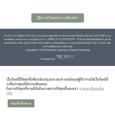
ดาวน์โหลดประกาศนียบัตร
สำนักงานการวิจัยแห่งชาติ (วช.) กระทรวงการอุดมศึกษา วิทยาศาสตร์ วิจัยและนวัตกรรม เลขที่ 196 ถนน
พหลโยธิน แขวงลาดยาว เขตจตุจักร กทม. 10900 โทร 0 25791370 – 9 อีเมล์ labsafety@nrct.go.th
ออกและพัฒนาโดย ศูนย์การจัดการด้านพลังงานสิ่งแวดล้อมความปลอดภัยและอาชีวอนามัย มหาวิทยาลัย
เทคโนโลยีพระจอมเกล้าธนบุรี
Copyright © 2022 All rights reserved, Esprel E-learning
Powered by
เว็บไซต์นี้ใช้คุกกี้เพื่อปรับปรุงประสบการณ์ของผู้ใช้ การใช้เว็บไซต์นี้
จะถือว่าคุณให้ความยินยอม
ในการใช้คุกกี้ภายใต้นโยบายการใช้คุกกี้ของเรา
รายละเอียดเพิ่ม
เติม
ยอมรับทั้งหมด