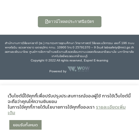
ดาวน์โหลดประกาศนียบัตร
สำนักงานการวิจัยแห่งชาติ (วช.) กระทรวงการอุดมศึกษา วิทยาศาสตร์ วิจัยและนวัตกรรม เลขที่ 196 ถนน
พหลโยธิน แขวงลาดยาว เขตจตุจักร กทม. 10900 โทร 0 25791370 – 9 อีเมล์ labsafety@nrct.go.th
ออกและพัฒนาโดย ศูนย์การจัดการด้านพลังงานสิ่งแวดล้อมความปลอดภัยและอาชีวอนามัย มหาวิทยาลัย
เทคโนโลยีพระจอมเกล้าธนบุรี
Copyright © 2022 All rights reserved, Esprel E-learning
Powered by
เว็บไซต์นี้ใช้คุกกี้เพื่อปรับปรุงประสบการณ์ของผู้ใช้ การใช้เว็บไซต์นี้
จะถือว่าคุณให้ความยินยอม
ในการใช้คุกกี้ภายใต้นโยบายการใช้คุกกี้ของเรา
รายละเอียดเพิ่ม
เติม
ยอมรับทั้งหมด