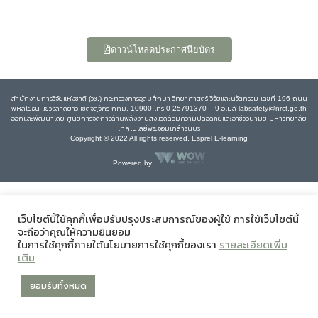
ดาวน์โหลดประกาศนียบัตร
สำนักงานการวิจัยแห่งชาติ (วช.) กระทรวงการอุดมศึกษา วิทยาศาสตร์ วิจัยและนวัตกรรม เลขที่ 196 ถนน
พหลโยธิน แขวงลาดยาว เขตจตุจักร กทม. 10900 โทร 0 25791370 – 9 อีเมล์ labsafety@nrct.go.th
ออกและพัฒนาโดย ศูนย์การจัดการด้านพลังงานสิ่งแวดล้อมความปลอดภัยและอาชีวอนามัย มหาวิทยาลัย
เทคโนโลยีพระจอมเกล้าธนบุรี
Copyright © 2022 All rights reserved, Esprel E-learning
Powered by
เว็บไซต์นี้ใช้คุกกี้เพื่อปรับปรุงประสบการณ์ของผู้ใช้ การใช้เว็บไซต์นี้
จะถือว่าคุณให้ความยินยอม
ในการใช้คุกกี้ภายใต้นโยบายการใช้คุกกี้ของเรา
รายละเอียดเพิ่ม
เติม
ยอมรับทั้งหมด