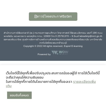
ดาวน์โหลดประกาศนียบัตร
สำนักงานการวิจัยแห่งชาติ (วช.) กระทรวงการอุดมศึกษา วิทยาศาสตร์ วิจัยและนวัตกรรม เลขที่ 196 ถนน
พหลโยธิน แขวงลาดยาว เขตจตุจักร กทม. 10900 โทร 0 25791370 – 9 อีเมล์ labsafety@nrct.go.th
ออกและพัฒนาโดย ศูนย์การจัดการด้านพลังงานสิ่งแวดล้อมความปลอดภัยและอาชีวอนามัย มหาวิทยาลัย
เทคโนโลยีพระจอมเกล้าธนบุรี
Copyright © 2022 All rights reserved, Esprel E-learning
Powered by
เว็บไซต์นี้ใช้คุกกี้เพื่อปรับปรุงประสบการณ์ของผู้ใช้ การใช้เว็บไซต์นี้
จะถือว่าคุณให้ความยินยอม
ในการใช้คุกกี้ภายใต้นโยบายการใช้คุกกี้ของเรา
รายละเอียดเพิ่ม
เติม
ยอมรับทั้งหมด