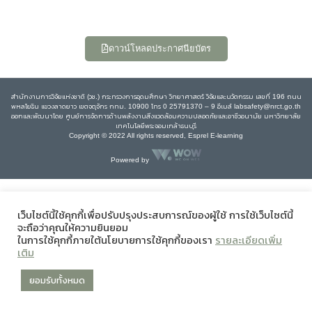
ดาวน์โหลดประกาศนียบัตร
สำนักงานการวิจัยแห่งชาติ (วช.) กระทรวงการอุดมศึกษา วิทยาศาสตร์ วิจัยและนวัตกรรม เลขที่ 196 ถนน
พหลโยธิน แขวงลาดยาว เขตจตุจักร กทม. 10900 โทร 0 25791370 – 9 อีเมล์ labsafety@nrct.go.th
ออกและพัฒนาโดย ศูนย์การจัดการด้านพลังงานสิ่งแวดล้อมความปลอดภัยและอาชีวอนามัย มหาวิทยาลัย
เทคโนโลยีพระจอมเกล้าธนบุรี
Copyright © 2022 All rights reserved, Esprel E-learning
Powered by
เว็บไซต์นี้ใช้คุกกี้เพื่อปรับปรุงประสบการณ์ของผู้ใช้ การใช้เว็บไซต์นี้
จะถือว่าคุณให้ความยินยอม
ในการใช้คุกกี้ภายใต้นโยบายการใช้คุกกี้ของเรา
รายละเอียดเพิ่ม
เติม
ยอมรับทั้งหมด