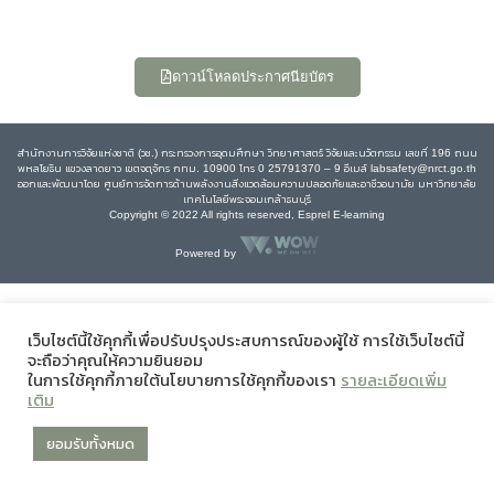
ดาวน์โหลดประกาศนียบัตร
สำนักงานการวิจัยแห่งชาติ (วช.) กระทรวงการอุดมศึกษา วิทยาศาสตร์ วิจัยและนวัตกรรม เลขที่ 196 ถนน
พหลโยธิน แขวงลาดยาว เขตจตุจักร กทม. 10900 โทร 0 25791370 – 9 อีเมล์ labsafety@nrct.go.th
ออกและพัฒนาโดย ศูนย์การจัดการด้านพลังงานสิ่งแวดล้อมความปลอดภัยและอาชีวอนามัย มหาวิทยาลัย
เทคโนโลยีพระจอมเกล้าธนบุรี
Copyright © 2022 All rights reserved, Esprel E-learning
Powered by
เว็บไซต์นี้ใช้คุกกี้เพื่อปรับปรุงประสบการณ์ของผู้ใช้ การใช้เว็บไซต์นี้
จะถือว่าคุณให้ความยินยอม
ในการใช้คุกกี้ภายใต้นโยบายการใช้คุกกี้ของเรา
รายละเอียดเพิ่ม
เติม
ยอมรับทั้งหมด