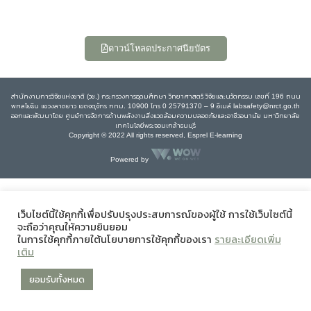
ดาวน์โหลดประกาศนียบัตร
สำนักงานการวิจัยแห่งชาติ (วช.) กระทรวงการอุดมศึกษา วิทยาศาสตร์ วิจัยและนวัตกรรม เลขที่ 196 ถนน
พหลโยธิน แขวงลาดยาว เขตจตุจักร กทม. 10900 โทร 0 25791370 – 9 อีเมล์ labsafety@nrct.go.th
ออกและพัฒนาโดย ศูนย์การจัดการด้านพลังงานสิ่งแวดล้อมความปลอดภัยและอาชีวอนามัย มหาวิทยาลัย
เทคโนโลยีพระจอมเกล้าธนบุรี
Copyright © 2022 All rights reserved, Esprel E-learning
Powered by
เว็บไซต์นี้ใช้คุกกี้เพื่อปรับปรุงประสบการณ์ของผู้ใช้ การใช้เว็บไซต์นี้
จะถือว่าคุณให้ความยินยอม
ในการใช้คุกกี้ภายใต้นโยบายการใช้คุกกี้ของเรา
รายละเอียดเพิ่ม
เติม
ยอมรับทั้งหมด