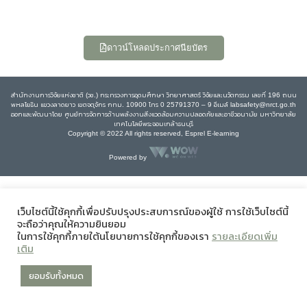
ดาวน์โหลดประกาศนียบัตร
สำนักงานการวิจัยแห่งชาติ (วช.) กระทรวงการอุดมศึกษา วิทยาศาสตร์ วิจัยและนวัตกรรม เลขที่ 196 ถนน
พหลโยธิน แขวงลาดยาว เขตจตุจักร กทม. 10900 โทร 0 25791370 – 9 อีเมล์ labsafety@nrct.go.th
ออกและพัฒนาโดย ศูนย์การจัดการด้านพลังงานสิ่งแวดล้อมความปลอดภัยและอาชีวอนามัย มหาวิทยาลัย
เทคโนโลยีพระจอมเกล้าธนบุรี
Copyright © 2022 All rights reserved, Esprel E-learning
Powered by
เว็บไซต์นี้ใช้คุกกี้เพื่อปรับปรุงประสบการณ์ของผู้ใช้ การใช้เว็บไซต์นี้
จะถือว่าคุณให้ความยินยอม
ในการใช้คุกกี้ภายใต้นโยบายการใช้คุกกี้ของเรา
รายละเอียดเพิ่ม
เติม
ยอมรับทั้งหมด