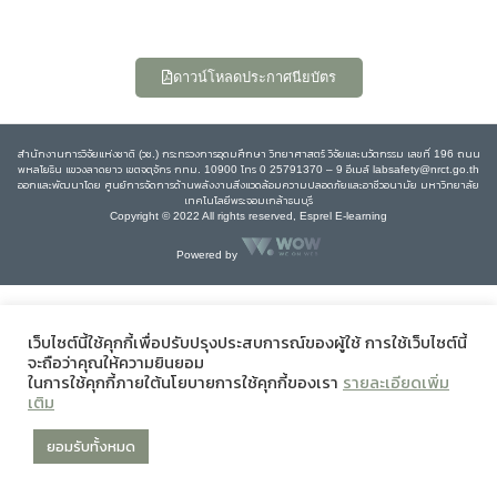
ดาวน์โหลดประกาศนียบัตร
สำนักงานการวิจัยแห่งชาติ (วช.) กระทรวงการอุดมศึกษา วิทยาศาสตร์ วิจัยและนวัตกรรม เลขที่ 196 ถนน
พหลโยธิน แขวงลาดยาว เขตจตุจักร กทม. 10900 โทร 0 25791370 – 9 อีเมล์ labsafety@nrct.go.th
ออกและพัฒนาโดย ศูนย์การจัดการด้านพลังงานสิ่งแวดล้อมความปลอดภัยและอาชีวอนามัย มหาวิทยาลัย
เทคโนโลยีพระจอมเกล้าธนบุรี
Copyright © 2022 All rights reserved, Esprel E-learning
Powered by
เว็บไซต์นี้ใช้คุกกี้เพื่อปรับปรุงประสบการณ์ของผู้ใช้ การใช้เว็บไซต์นี้
จะถือว่าคุณให้ความยินยอม
ในการใช้คุกกี้ภายใต้นโยบายการใช้คุกกี้ของเรา
รายละเอียดเพิ่ม
เติม
ยอมรับทั้งหมด