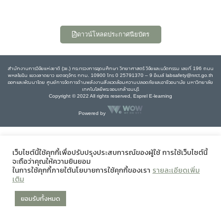
ดาวน์โหลดประกาศนียบัตร
สำนักงานการวิจัยแห่งชาติ (วช.) กระทรวงการอุดมศึกษา วิทยาศาสตร์ วิจัยและนวัตกรรม เลขที่ 196 ถนน
พหลโยธิน แขวงลาดยาว เขตจตุจักร กทม. 10900 โทร 0 25791370 – 9 อีเมล์ labsafety@nrct.go.th
ออกและพัฒนาโดย ศูนย์การจัดการด้านพลังงานสิ่งแวดล้อมความปลอดภัยและอาชีวอนามัย มหาวิทยาลัย
เทคโนโลยีพระจอมเกล้าธนบุรี
Copyright © 2022 All rights reserved, Esprel E-learning
Powered by
เว็บไซต์นี้ใช้คุกกี้เพื่อปรับปรุงประสบการณ์ของผู้ใช้ การใช้เว็บไซต์นี้
จะถือว่าคุณให้ความยินยอม
ในการใช้คุกกี้ภายใต้นโยบายการใช้คุกกี้ของเรา
รายละเอียดเพิ่ม
เติม
ยอมรับทั้งหมด