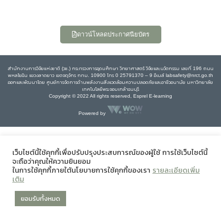
ดาวน์โหลดประกาศนียบัตร
สำนักงานการวิจัยแห่งชาติ (วช.) กระทรวงการอุดมศึกษา วิทยาศาสตร์ วิจัยและนวัตกรรม เลขที่ 196 ถนน
พหลโยธิน แขวงลาดยาว เขตจตุจักร กทม. 10900 โทร 0 25791370 – 9 อีเมล์ labsafety@nrct.go.th
ออกและพัฒนาโดย ศูนย์การจัดการด้านพลังงานสิ่งแวดล้อมความปลอดภัยและอาชีวอนามัย มหาวิทยาลัย
เทคโนโลยีพระจอมเกล้าธนบุรี
Copyright © 2022 All rights reserved, Esprel E-learning
Powered by
เว็บไซต์นี้ใช้คุกกี้เพื่อปรับปรุงประสบการณ์ของผู้ใช้ การใช้เว็บไซต์นี้
จะถือว่าคุณให้ความยินยอม
ในการใช้คุกกี้ภายใต้นโยบายการใช้คุกกี้ของเรา
รายละเอียดเพิ่ม
เติม
ยอมรับทั้งหมด