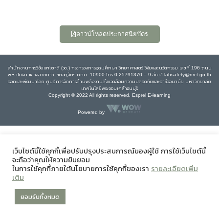
ดาวน์โหลดประกาศนียบัตร
สำนักงานการวิจัยแห่งชาติ (วช.) กระทรวงการอุดมศึกษา วิทยาศาสตร์ วิจัยและนวัตกรรม เลขที่ 196 ถนน
พหลโยธิน แขวงลาดยาว เขตจตุจักร กทม. 10900 โทร 0 25791370 – 9 อีเมล์ labsafety@nrct.go.th
ออกและพัฒนาโดย ศูนย์การจัดการด้านพลังงานสิ่งแวดล้อมความปลอดภัยและอาชีวอนามัย มหาวิทยาลัย
เทคโนโลยีพระจอมเกล้าธนบุรี
Copyright © 2022 All rights reserved, Esprel E-learning
Powered by
เว็บไซต์นี้ใช้คุกกี้เพื่อปรับปรุงประสบการณ์ของผู้ใช้ การใช้เว็บไซต์นี้
จะถือว่าคุณให้ความยินยอม
ในการใช้คุกกี้ภายใต้นโยบายการใช้คุกกี้ของเรา
รายละเอียดเพิ่ม
เติม
ยอมรับทั้งหมด